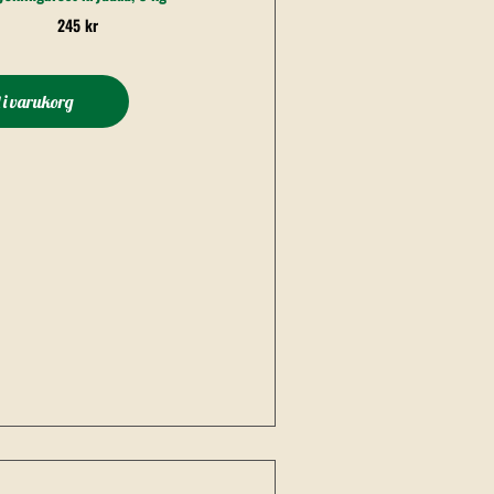
245
kr
l i varukorg