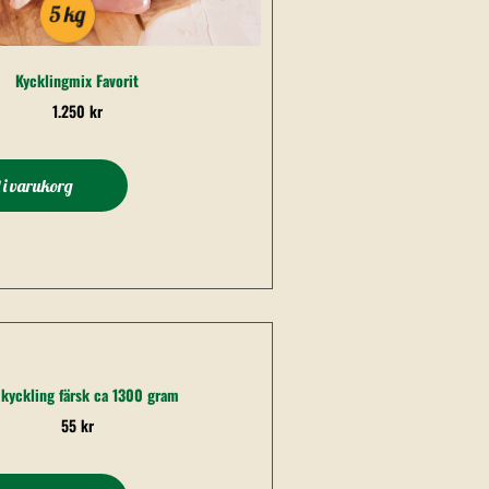
Kycklingmix Favorit
1.250
kr
l i varukorg
 kyckling färsk ca 1300 gram
55
kr