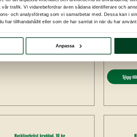
vår trafik. Vi vidarebefordrar även sådana identifierare och anna
nnons- och analysföretag som vi samarbetar med. Dessa kan i sin
Lägg till i varukorg
har tillhandahållit eller som de har samlat in när du har använt 
Anpassa
Lägg til
Kycklingbröst kryddad, 10 kg
K