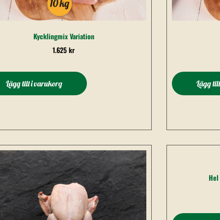
Kycklingmix Variation
1.625
kr
Lägg till i varukorg
Lägg til
Hel