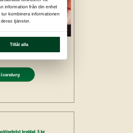
n information från din enhet
 tur kombinera informationen
deras tjänster.
Tillåt alla
Kycklingben, 10 kg
430
kr
l i varukorg
ycklingbröst kryddad, 5 kg