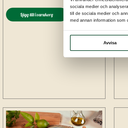
sociala medier och analysera 
till de sociala medier och a
Lägg till i varukorg
med annan information som du 
Avvisa