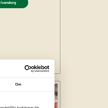
l i varukorg
Om
andahålla funktioner för