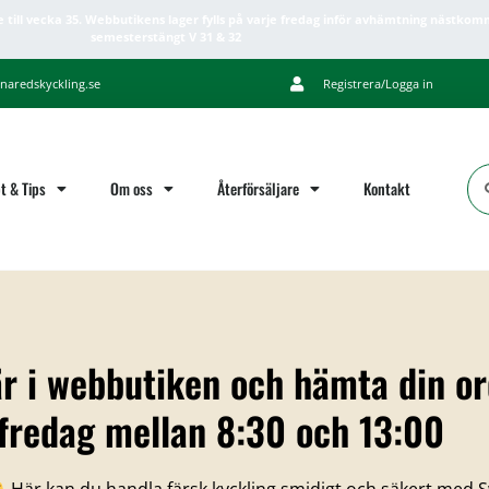
e till vecka 35. Webbutikens lager fylls på varje fredag inför avhämtning nästkom
semesterstängt V 31 & 32
naredskyckling.se
Registrera/Logga in
t & Tips
Om oss
Återförsäljare
Kontakt
är i webbutiken och hämta din or
 fredag mellan 8:30 och 13:00