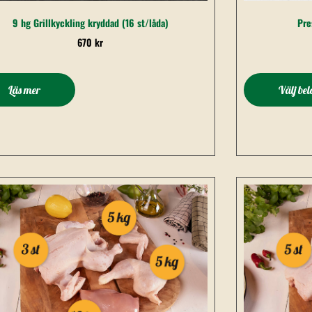
9 hg Grillkyckling kryddad (16 st/låda)
Pre
670
kr
Läs mer
Välj be