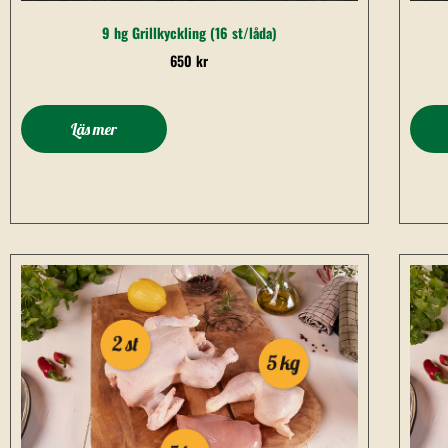
9 hg Grillkyckling (16 st/låda)
650
kr
Läs mer