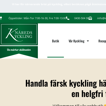
Vi har för närvarande brist på kyckling, vilket beräknas pågå åtminston
Öppettider: Mån-Tor 7:00-16-30, Fre 7:00-13:00
0430-504 30
info@k
Butik
Vår Kyckling
Recep
Handla färsk kyckling h
en helgfri