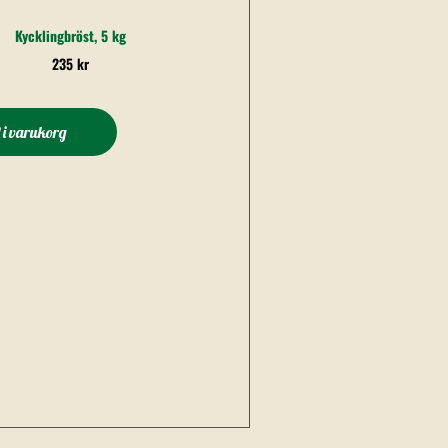
Kycklingbröst, 5 kg
235
kr
l i varukorg