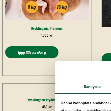
Kycklingmix Premium
1.700
kr
Lägg till i varukorg
Samtycke
Kycklingben kryddad, 10 kg
Denna webbplats använder 
450
kr
Vi använder enhetsidentifierar