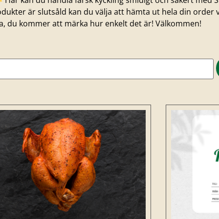
Här kan du handla färsk kyckling smidigt och säkert med S
kter är slutsåld kan du välja att hämta ut hela din order 
ova, du kommer att märka hur enkelt det är! Välkommen!