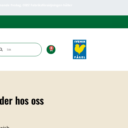
mande fredag. OBS! Fabriksförsäljningen håller
0
der hos oss