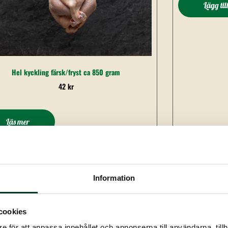
Lägg til
Hel kyckling färsk/fryst ca 850 gram
42
kr
Läs mer
Information
Kycklingben kryddad, 5 kg
cookies
230
kr
e för att anpassa innehållet och annonserna till användarna, tillh