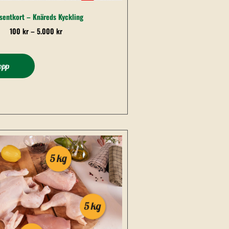
sentkort – Knäreds Kyckling
100
kr
–
5.000
kr
lopp