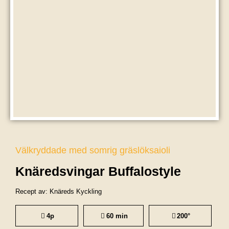
Välkryddade med somrig gräslöksaioli
Knäredsvingar Buffalostyle
Recept av: Knäreds Kyckling
4p
60 min
200°