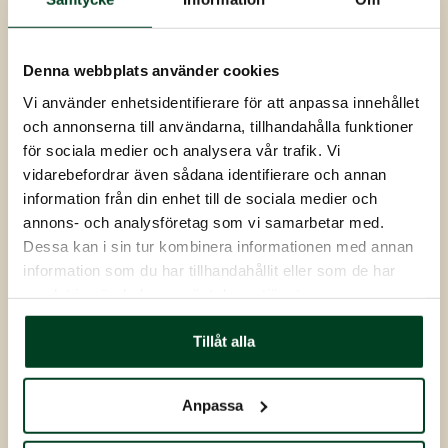
Denna webbplats använder cookies
Vi använder enhetsidentifierare för att anpassa innehållet
och annonserna till användarna, tillhandahålla funktioner
för sociala medier och analysera vår trafik. Vi
vidarebefordrar även sådana identifierare och annan
information från din enhet till de sociala medier och
annons- och analysföretag som vi samarbetar med.
Dessa kan i sin tur kombinera informationen med annan
information som du har tillhandahållit eller som de har
samlat in när du har använt deras tjänster.
60 min
Tillagningstid:
Tillåt alla
Kycklinggratäng med bacon och vitlök
En krämig kycklinggratäng med bacon, vitlök och
Anpassa
en touch av...