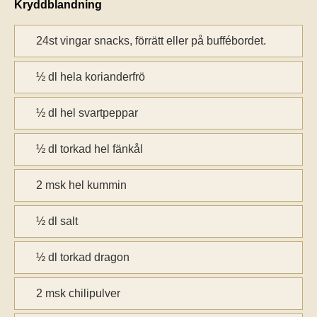
Kryddblandning
24st vingar snacks, förrätt eller på buffébordet.
½ dl hela korianderfrö
½ dl hel svartpeppar
½ dl torkad hel fänkål
2 msk hel kummin
½ dl salt
½ dl torkad dragon
2 msk chilipulver