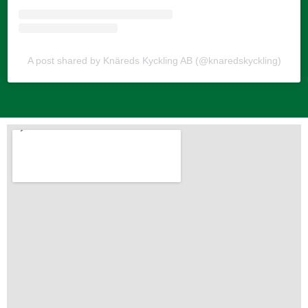
A post shared by Knäreds Kyckling AB (@knaredskyckling)