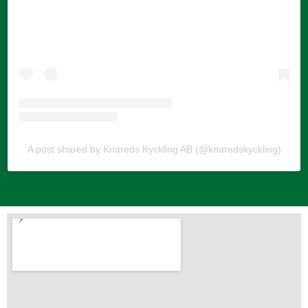
A post shared by Knäreds Kyckling AB (@knaredskyckling)