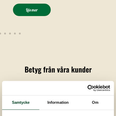
Läs mer
Betyg från våra kunder
Knäreds Kyckling AB
4.9
Baserat på 188 recensioner
powered by
G
o
o
g
l
e
Samtycke
Information
Om
recensera oss på