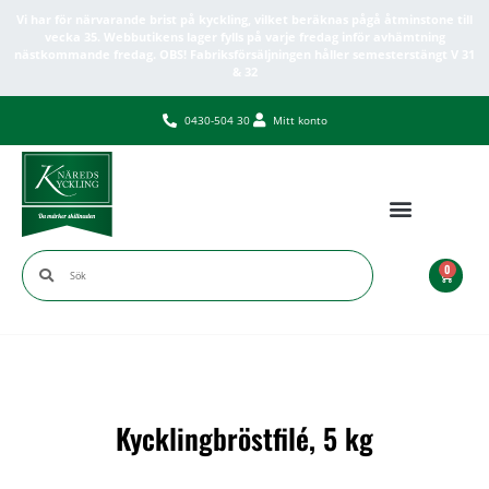
Vi har för närvarande brist på kyckling, vilket beräknas pågå åtminstone till
vecka 35. Webbutikens lager fylls på varje fredag inför avhämtning
nästkommande fredag. OBS! Fabriksförsäljningen håller semesterstängt V 31
& 32
0430-504 30
Mitt konto
0
Kycklingbröstfilé, 5 kg