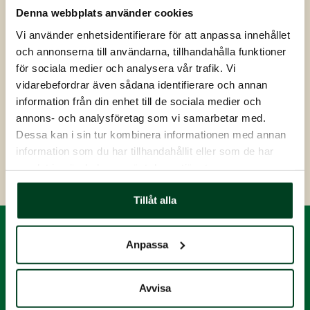
Denna webbplats använder cookies
Beatrice Klasson
Vi använder enhetsidentifierare för att anpassa innehållet
för 28 dagar sedan
och annonserna till användarna, tillhandahålla funktioner
för sociala medier och analysera vår trafik. Vi
Jättefin kyckling. Stort utbud att välja på. Bra pris. 
vidarebefordrar även sådana identifierare och annan
Bara att fylla upp frysen med kyckling 
information från din enhet till de sociala medier och
annons- och analysföretag som vi samarbetar med.
Dessa kan i sin tur kombinera informationen med annan
information som du har tillhandahållit eller som de har
samlat in när du har använt deras tjänster.
Tillåt alla
Anpassa
Avvisa