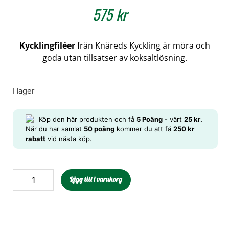
575
kr
Kycklingfiléer
från Knäreds Kyckling är möra och
goda utan tillsatser av koksaltlösning.
I lager
Köp den här produkten och få
5
Poäng
- värt
25
kr
.
När du har samlat
50 poäng
kommer du att få
250 kr
rabatt
vid nästa köp.
Lägg till i varukorg