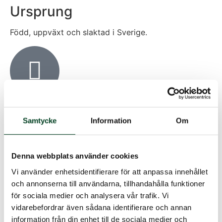
Ursprung
Född, uppväxt och slaktad i Sverige.
Djuromsorgsprogram
Samtycke
Information
Om
Alla kycklingar som föds upp, slaktas och levereras
från Knäreds Kyckling AB är knutna till Svensk Fågels
unika Djuromsorgsprogram när det gäller djurhälsa
Denna webbplats använder cookies
och djurmiljö. Svensk Fågels Djuromsorgsprogram tar
dessa frågor mycket längre än vad svensk
Vi använder enhetsidentifierare för att anpassa innehållet
djurlagstiftning kräver.
och annonserna till användarna, tillhandahålla funktioner
för sociala medier och analysera vår trafik. Vi
Du kanske också gillar:
vidarebefordrar även sådana identifierare och annan
information från din enhet till de sociala medier och