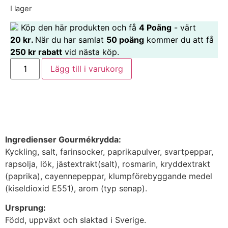
I lager
Köp den här produkten och få
4
Poäng
- värt
20
kr
.
När du har samlat
50 poäng
kommer du att få
250 kr rabatt
vid nästa köp.
Lägg till i varukorg
Ingredienser Gourmékrydda:
Kyckling, salt, farinsocker, paprikapulver, svartpeppar,
rapsolja, lök, jästextrakt(salt), rosmarin, kryddextrakt
(paprika), cayennepeppar, klumpförebyggande medel
(kiseldioxid E551), arom (typ senap).
Ursprung:
Född, uppväxt och slaktad i Sverige.