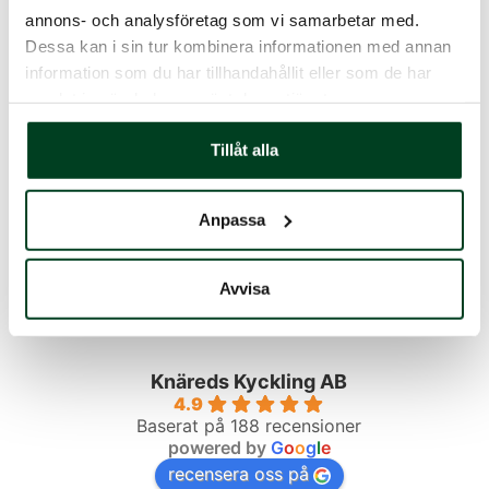
annons- och analysföretag som vi samarbetar med.
Dessa kan i sin tur kombinera informationen med annan
information som du har tillhandahållit eller som de har
samlat in när du har använt deras tjänster.
Tillåt alla
Lägg till i varukorg
Anpassa
Avvisa
Betyg från våra kunder
Knäreds Kyckling AB
4.9
Baserat på 188 recensioner
powered by
G
o
o
g
l
e
recensera oss på