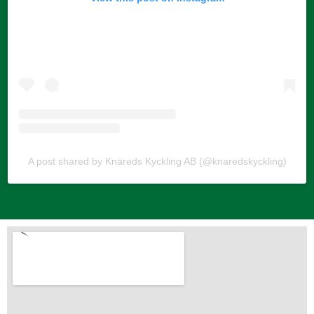
A post shared by Knäreds Kyckling AB (@knaredskyckling)