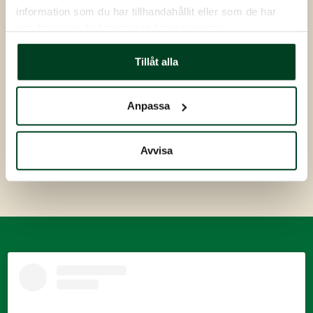
information som du har tillhandahållit eller som de har
samlat in när du har använt deras tjänster.
Beatrice Klasson
förra månaden
Tillåt alla
Jättefin kyckling. Stort utbud att välja på. Bra pris. 
Bara att fylla upp frysen med kyckling 
Anpassa
Avvisa