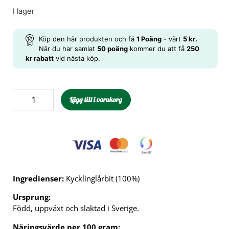
I lager
Köp den här produkten och få
1
Poäng
- värt
5
kr
.
När du har samlat
50 poäng
kommer du att få
250
kr rabatt
vid nästa köp.
Lägg till i varukorg
Ingredienser:
Kycklinglårbit (100%)
Ursprung:
Född, uppväxt och slaktad i Sverige.
Näringsvärde per 100 gram: