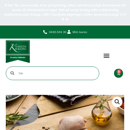
Vi har för närvarande brist på kyckling, vilket beräknas pågå åtminstone till
vecka 35. Webbutikens lager fylls på varje fredag inför avhämtning
nästkommande fredag. OBS! Fabriksförsäljningen håller semesterstängt V 31
& 32
0430-504 30
Mitt konto
0