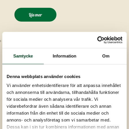
Läs mer
Samtycke
Information
Om
Denna webbplats använder cookies
Betyg från våra kunder
Vi använder enhetsidentifierare för att anpassa innehållet
och annonserna till användarna, tillhandahålla funktioner
Knäreds Kyckling AB
för sociala medier och analysera vår trafik. Vi
4.9
vidarebefordrar även sådana identifierare och annan
Baserat på 188 recensioner
information från din enhet till de sociala medier och
powered by
G
o
o
g
l
e
annons- och analysföretag som vi samarbetar med.
recensera oss på
Dessa kan i sin tur kombinera informationen med annan